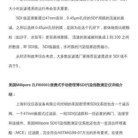
大小对反渗透系统运行寿命至关重要。
SDI 值是测量通过47mm直径，0.45μm孔径的SDI*用膜的流速的衰
减。之所以选择 0.45μm孔径的膜，是因为在这个孔径下，胶体物质比硬颗
粒（如沙子、水垢等）更容易堵塞膜。 流速的衰减被转换成 1 到 100 之间
的数值，即 SDI值。 SDI值越低，水对膜的污染阻塞趋势越小。
从经济和效率综合考虑，大多数反渗透厂家推荐反渗透进水 SDI 值不
高于5 。
美国Millipore ZLFI00001便携式手动密理博SDI污染指数测定仪
详细介
绍：
上海轩仪仪器设备有限公司经销的美国密理博SDI仪系统包含一个减压
阀、一个47mm换膜式过滤器、一组SDI仪滤膜和一些必要的阀门、连接管
和连接件。美国Millipore SDI污染指数测定仪系统还包含一盒混合纤维素
酯（MCE）过滤膜，完全符合ASTM4189-07方法的所有要求。在使用