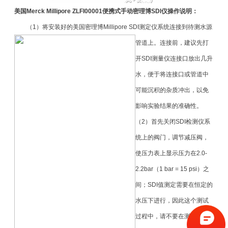
美国Merck Millipore ZLFI00001便携式手动密理博SDI仪
操作说明：
（1）将安装好的美国密理博Millipore SDI测定仪系统连接到待测水源
管道
上。连接前，建议先打
开SDI测量仪连接口放出几升
水，便于将连接口或管道中
可能沉积的杂质冲出，以免
影响实验结果的准确性。
（2）首先关闭SDI检测仪系
统上的阀门，调节减压阀，
使压力表上显示压力在2.0-
2.2bar（1 bar = 15 psi）之
间；SDI值测定需要在恒定的
水压下进行，因此这个测试
过程中，请不要在测试中移