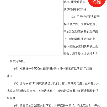
动SDI测量仪系统，以免影响
测试结果的准确性。
（3）用不锈钢平头镊子
取出单片膜。完全湿润后，
平放到过滤膜夹具的支撑面
上。膜的网格面必须朝上。
将O-型圈放置到夹具的上面
部分，用手旋上过滤膜夹具
上的固定螺栓。
（4）准备好一个500ml量筒和秒表（具体要求请见前面“产品描
述”）。
（5）开启手动SDI测试仪的进水阀门，排出夹具内气泡，直到有水从
滤膜夹具边缘溢留出来。关掉进水阀门，继续拧紧夹具上的固定螺栓到适
当程度。
（6）将量筒放到滤膜夹具下面，并开启进水阀门。有水流出时，开始