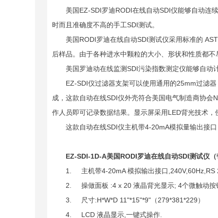
美国EZ-SDI罗迪RODI在线自动SDI仪能够自动
时而且准确度不高的手工SDI测试。
美国RODI罗迪在线自动SDI测试仪采用标准的 AST
后样品。由于各种进水中颗粒的大小、形状和性质都不
美国罗迪动在线监测SDI污染指数测定仪能够自动计算出
EZ-SDI仪过滤器支架可以使用通用的25mm过滤器，
成，这款自动在线SDI仪外壳符合美国电气制造商协会NE
作人员即可记录数据结果。显示屏采用LED背光技术
这款自动在线SDI仪主机带4-20mA模拟量输出接
EZ-SDI-1D-A美国RODI罗迪在线自动SDI测试仪
1. 主机带4-20mA 模拟输出接口,240V,60Hz,RS 
2. 操做面板 :4 x 20 液晶背光显示; 4个微触动按
3. 尺寸:H*W*D 11"*15"*9"（279*381*229）
4. LCD 液晶显示,一键式操作.