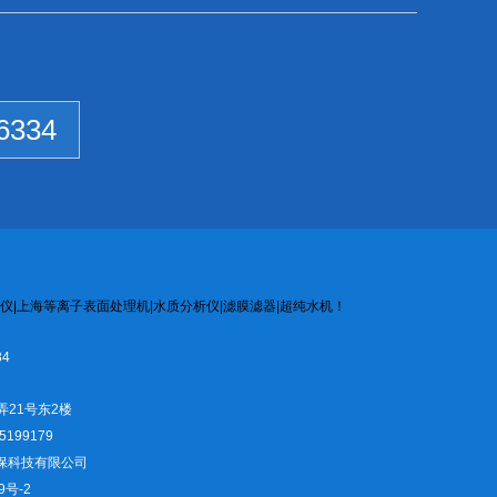
6334
仪
|
上海等离子
表面处
理机
|
水质
分析
仪
|
滤膜
滤器
|
超纯水机
！
4
弄21号东2楼
5199179
仪环保科技有限公司
9号-2