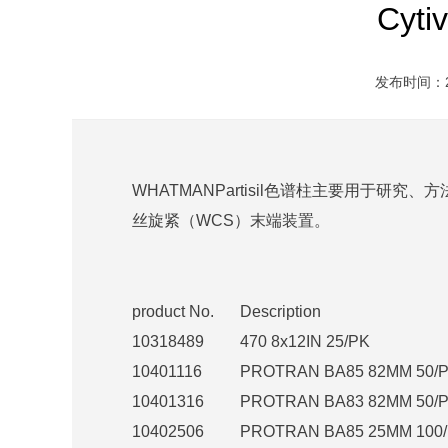
Cyt
发布时间：202
WHATMANPartisil色谱柱主要用于
丝旋紧（WCS）末端装置。
product No.
Description
10318489
470 8x12IN 25/PK
10401116
PROTRAN BA85 82MM 50/
10401316
PROTRAN BA83 82MM 50/
10402506
PROTRAN BA85 25MM 100