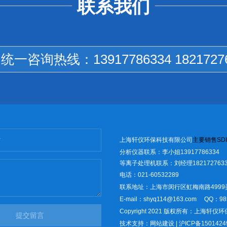
联系我们
国统一咨询热线：
13917786334 1821727
上海轩仪环保科技有限公司
主
要销售
SD
I
分析仪器联系：李小姐13917786334
等离子处理机联系：刘经理1821727633
电话：021-60532289
联系地址：上海市闵行区虹梅南路4999
E-mail：shyq114@163.com
QQ：98
Copyright 2021 版权所有：上海轩
提交留言
技术支持：
网站建设
|
沪ICP备1501424