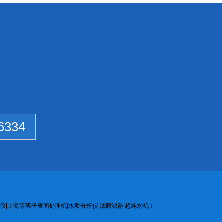
6334
仪
|
上海等离子
表面处
理机
|
水质
分析
仪
|
滤膜
滤器
|
超纯水机
！